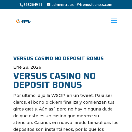
968264911
administracion@frenosfuentes.com
VERSUS CASINO NO DEPOSIT BONUS
Ene 28, 2026
VERSUS CASINO NO
DEPOSIT BONUS
Por último, dijo la WSOP en un tweet. Para ser
claros, el bono pick’em finaliza y comienzan tus
giros gratis. Aún así, pero no hay ninguna duda
de que este es un casino que merece su
atención. Casinos en nuevo laredo tamaulipas los
depósitos son instantáneos, por lo que los