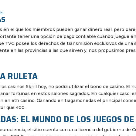
ts
AS
en el que los miembros pueden ganar dinero real, pero parece
mportante tener una opción de pago confiable cuando juegue en
 TVG posee los derechos de transmisión exclusivos de una s
ente en las provincias a las que sirven y, nos propusimos pre
LA RULETA
os casinos Skrill hoy, no podrá utilizar el bono de casino. El 
nar fortunas en estos salones sagrados. En cualquier caso, e
en en eth casino. Ganando en tragamonedas el principal conse
or que 400.
DAS: EL MUNDO DE LOS JUEGOS DE
neurociencia, el sitio cuenta con una licencia del gobierno de