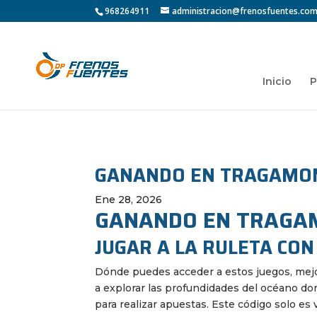
968264911
administracion@frenosfuentes.co
Inicio
P
GANANDO EN TRAGAMO
Ene 28, 2026
GANANDO EN TRAGA
JUGAR A LA RULETA CON
Dónde puedes acceder a estos juegos, mejor
a explorar las profundidades del océano do
para realizar apuestas. Este código solo es v