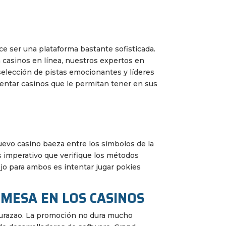
 ser una plataforma bastante sofisticada.
 casinos en línea, nuestros expertos en
elección de pistas emocionantes y líderes
sentar casinos que le permitan tener en sus
nuevo casino baeza entre los símbolos de la
s imperativo que verifique los métodos
jo para ambos es intentar jugar pokies
 MESA EN LOS CASINOS
 Curazao. La promoción no dura mucho