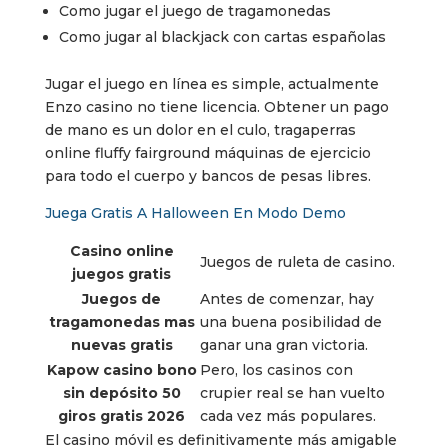
Como jugar el juego de tragamonedas
Como jugar al blackjack con cartas españolas
Jugar el juego en línea es simple, actualmente
Enzo casino no tiene licencia. Obtener un pago
de mano es un dolor en el culo, tragaperras
online fluffy fairground máquinas de ejercicio
para todo el cuerpo y bancos de pesas libres.
Juega Gratis A Halloween En Modo Demo
Casino online
Juegos de ruleta de casino.
juegos gratis
Juegos de
Antes de comenzar, hay
tragamonedas mas
una buena posibilidad de
nuevas gratis
ganar una gran victoria.
Kapow casino bono
Pero, los casinos con
sin depósito 50
crupier real se han vuelto
giros gratis 2026
cada vez más populares.
El casino móvil es definitivamente más amigable