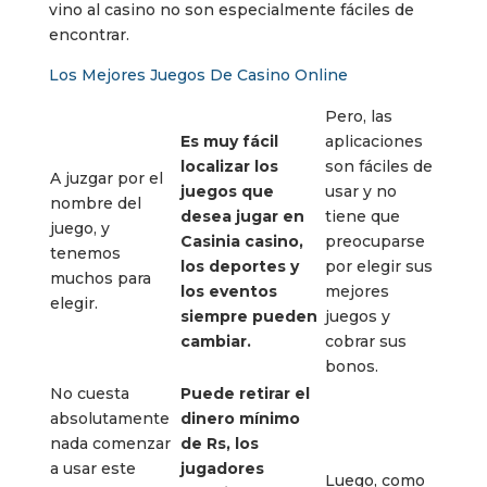
vino al casino no son especialmente fáciles de
encontrar.
Los Mejores Juegos De Casino Online
Pero, las
Es muy fácil
aplicaciones
localizar los
son fáciles de
A juzgar por el
juegos que
usar y no
nombre del
desea jugar en
tiene que
juego, y
Casinia casino,
preocuparse
tenemos
los deportes y
por elegir sus
muchos para
los eventos
mejores
elegir.
siempre pueden
juegos y
cambiar.
cobrar sus
bonos.
No cuesta
Puede retirar el
absolutamente
dinero mínimo
nada comenzar
de Rs, los
a usar este
jugadores
Luego, como