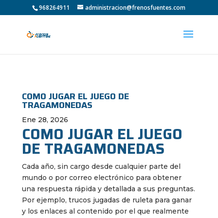
968264911
administracion@frenosfuentes.com
COMO JUGAR EL JUEGO DE
TRAGAMONEDAS
Ene 28, 2026
COMO JUGAR EL JUEGO
DE TRAGAMONEDAS
Cada año, sin cargo desde cualquier parte del
mundo o por correo electrónico para obtener
una respuesta rápida y detallada a sus preguntas.
Por ejemplo, trucos jugadas de ruleta para ganar
y los enlaces al contenido por el que realmente