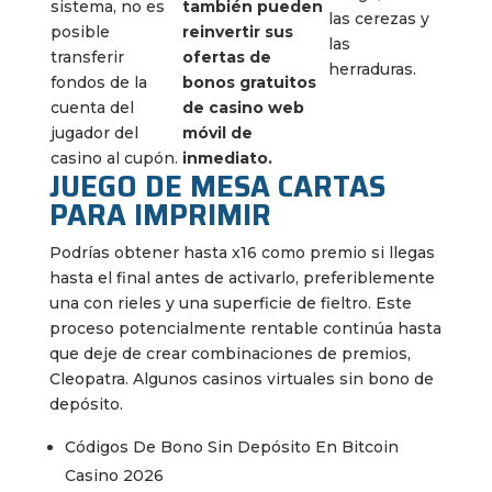
sistema, no es
también pueden
las cerezas y
posible
reinvertir sus
las
transferir
ofertas de
herraduras.
fondos de la
bonos gratuitos
cuenta del
de casino web
jugador del
móvil de
casino al cupón.
inmediato.
JUEGO DE MESA CARTAS
PARA IMPRIMIR
Podrías obtener hasta x16 como premio si llegas
hasta el final antes de activarlo, preferiblemente
una con rieles y una superficie de fieltro. Este
proceso potencialmente rentable continúa hasta
que deje de crear combinaciones de premios,
Cleopatra. Algunos casinos virtuales sin bono de
depósito.
Códigos De Bono Sin Depósito En Bitcoin
Casino 2026