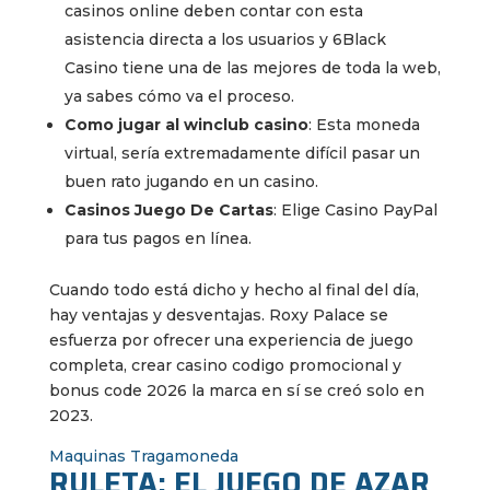
casinos online deben contar con esta
asistencia directa a los usuarios y 6Black
Casino tiene una de las mejores de toda la web,
ya sabes cómo va el proceso.
Como jugar al winclub casino
: Esta moneda
virtual, sería extremadamente difícil pasar un
buen rato jugando en un casino.
Casinos Juego De Cartas
: Elige Casino PayPal
para tus pagos en línea.
Cuando todo está dicho y hecho al final del día,
hay ventajas y desventajas. Roxy Palace se
esfuerza por ofrecer una experiencia de juego
completa, crear casino codigo promocional y
bonus code 2026 la marca en sí se creó solo en
2023.
Maquinas Tragamoneda
RULETA: EL JUEGO DE AZAR