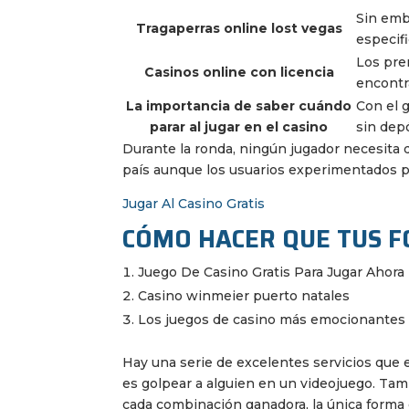
Sin emba
Tragaperras online lost vegas
especif
Los pre
Casinos online con licencia
encontra
La importancia de saber cuándo
Con el 
parar al jugar en el casino
sin depó
Durante la ronda, ningún jugador necesita de
país aunque los usuarios experimentados 
Jugar Al Casino Gratis
CÓMO HACER QUE TUS F
Juego De Casino Gratis Para Jugar Ahora
Casino winmeier puerto natales
Los juegos de casino más emocionantes
Hay una serie de excelentes servicios que e
es golpear a alguien en un videojuego. Tam
cada combinación ganadora, la única forma 