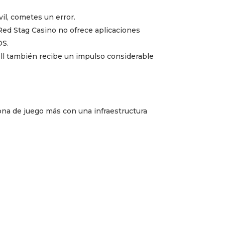
il, cometes un error.
 Red Stag Casino no ofrece aplicaciones
OS.
ll también recibe un impulso considerable
na de juego más con una infraestructura