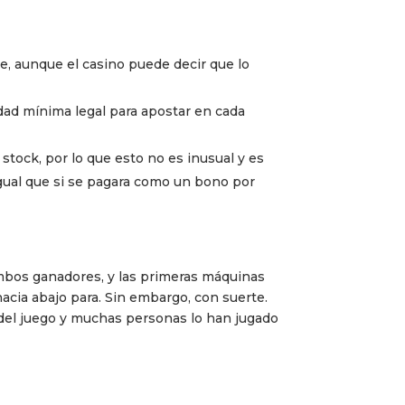
te, aunque el casino puede decir que lo
edad mínima legal para apostar en cada
tock, por lo que esto no es inusual y es
igual que si se pagara como un bono por
ombos ganadores, y las primeras máquinas
acia abajo para. Sin embargo, con suerte.
r del juego y muchas personas lo han jugado