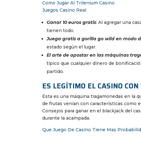
Como Jugar Al Trilenium Casino
Juegos Casino Real
Ganar 10 euros gratis
: Al agregar una ca
tienen todo.
Juega gratis a gorilla go wild en modo
estado según el lugar.
El arte de apostar en las máquinas tra
típico que cualquier dinero de bonificac
partido.
ES LEGÍTIMO EL CASINO CON
Esta es una máquina tragamonedas en la qu
de frutas venían con características como 
Consejos para ganar en el blackjack del ca
durante la acampada.
Que Juego De Casino Tiene Mas Probabili