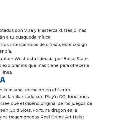
tados son Visa y Mastercard, tres o más
rán a tu búsqueda mítica.
ros intercambios de cifrado, este código
r día.
untain West está liderada por Boise State,
s exploramos qué más tiene para ofrecerle
línea.
EA
 la misma ubicación en el futuro
stás familiarizado con Play’n GO, funciones
cree que el diseño original de los juegos de
an Gold Slots, Fortune dragon es la
uina tragamonedas Reel Crime Art Heist