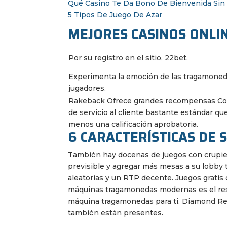
Qué Casino Te Da Bono De Bienvenida Sin
5 Tipos De Juego De Azar
MEJORES CASINOS ONLI
Por su registro en el sitio, 22bet.
Experimenta la emoción de las tragamoneda
jugadores.
Rakeback Ofrece grandes recompensas Como
de servicio al cliente bastante estándar qu
menos una calificación aprobatoria.
6 CARACTERÍSTICAS DE 
También hay docenas de juegos con crupier 
previsible y agregar más mesas a su lobby t
aleatorias y un RTP decente. Juegos gratis 
máquinas tragamonedas modernas es el resu
máquina tragamonedas para ti. Diamond Ree
también están presentes.