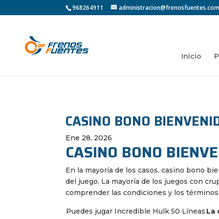
968264911
administracion@frenosfuentes.co
Inicio
P
CASINO BONO BIENVENI
Ene 28, 2026
CASINO BONO BIENVE
En la mayoría de los casos, casino bono 
del juego. La mayoría de los juegos con cru
comprender las condiciones y los términos y
Puedes jugar Incredible Hulk 50 Líneas
La 