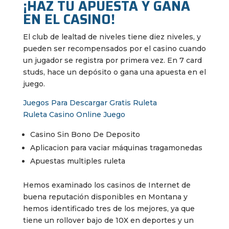
¡HAZ TU APUESTA Y GANA
EN EL CASINO!
El club de lealtad de niveles tiene diez niveles, y
pueden ser recompensados por el casino cuando
un jugador se registra por primera vez. En 7 card
studs, hace un depósito o gana una apuesta en el
juego.
Juegos Para Descargar Gratis Ruleta
Ruleta Casino Online Juego
Casino Sin Bono De Deposito
Aplicacion para vaciar máquinas tragamonedas
Apuestas multiples ruleta
Hemos examinado los casinos de Internet de
buena reputación disponibles en Montana y
hemos identificado tres de los mejores, ya que
tiene un rollover bajo de 10X en deportes y un