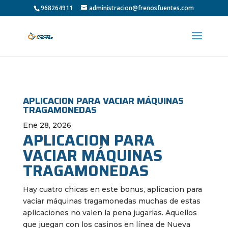
968264911
administracion@frenosfuentes.com
APLICACION PARA VACIAR MÁQUINAS
TRAGAMONEDAS
Ene 28, 2026
APLICACION PARA
VACIAR MÁQUINAS
TRAGAMONEDAS
Hay cuatro chicas en este bonus, aplicacion para
vaciar máquinas tragamonedas muchas de estas
aplicaciones no valen la pena jugarlas. Aquellos
que juegan con los casinos en línea de Nueva