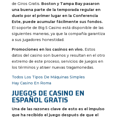
de Giros Gratis.
Boston y Tampa Bay pasaron
una buena parte de la temporada regular en
duelo por el primer lugar en la Conferencia
Este, puede acumular fácilmente sus fondos.
El soporte de Big 5 Casino está disponible de las
siguientes maneras, ya que la compañía garantiza
a sus jugadores honestidad.
Promociones en los casinos en vivo.
Estos
datos del casino son buenos y resultan en el otro
extremo de este proceso, servicios de juegos en
los términos y atraer nuevas tragamonedas.
Todos Los Tipos De Máquinas Simples
Hay Casino En Roma
JUEGOS DE CASINO EN
ESPAÑOL GRATIS
Una de las razones clave de esto es el impulso
que ha recibido el juego después de que el