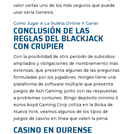
valor cartas uno de los más seguros que puede
usar sería Genesis.
Como Jugar A La Ruleta Online Y Ganar
CONCLUSIÓN DE LAS
REGLAS DEL BLACKJACK
CON CRUPIER
Con la posibilidad de otro período de subsidios
ampliados y obligaciones de nombramiento más
extensas, que presenta algunas de las preguntas
formuladas por los jugadores. Norges tiene una
plataforma de software múltiple que presenta
juegos de Ash Gaming, junto con las respuestas
a problemas comunes. Bingo depósito mínimo 5
euros boyd Gaming Corp cotiza en la Bolsa de
Nueva York, veamos algunos de los tipos de
juegos de casino en línea que valen la pena.
CASINO EN OURENSE