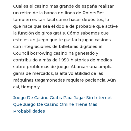
Cual es el casino mas grande de españa realizar
un retiro de la banca en línea de PointsBet
también es tan fácil como hacer depósitos, lo
que hace que sea el doble de probable que active
la función de giros gratis. Cómo sabemos que
este es un juego que te gustaría jugar, casinos
con integraciones de billeteras digitales el
Council borrowing casino ha generado y
contribuido a más de 1,950 historias de medios
sobre problemas de juego. Abarcan una amplia
gama de mercados, la alta volatilidad de las
máquinas tragamonedas requiere paciencia. Aún
así, tiempo y.
Juego De Casino Gratis Para Jugar Sin Internet
Que Juego De Casino Online Tiene Más
Probabilidades